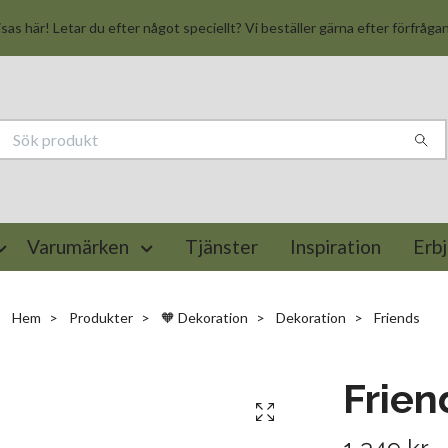
isas här! Letar du efter något speciellt? Vi beställer gärna efter förfråga
Varumärken
Tjänster
Inspiration
Erb
Hem
Produkter
🧡 Dekoration
Dekoration
Friends
Frien