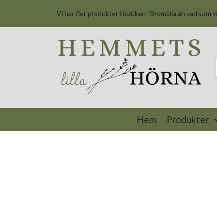
Vi har fler produkter i butiken i Bromölla än vad som v
Hem
Produkter