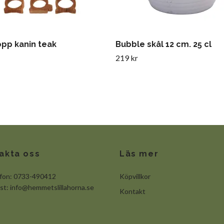
pp kanin teak
Bubble skål 12 cm. 25 cl
219 kr
akta oss
Läs mer
efon: 0733-490412
Köpvillkor
ost:
info@hemmetslillahorna.se
Kontakt