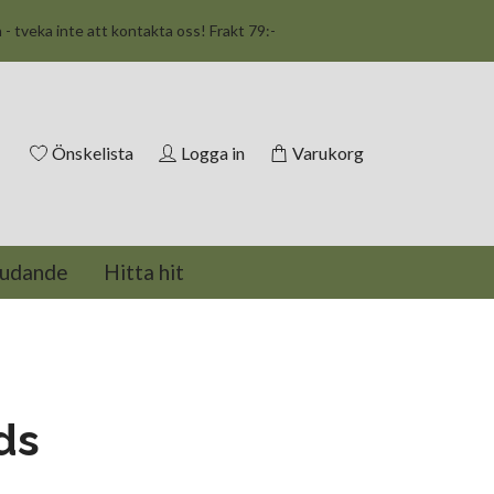
n - tveka inte att kontakta oss! Frakt 79:-
Önskelista
Logga in
Varukorg
judande
Hitta hit
ds