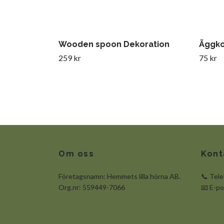
Wooden spoon Dekoration
Äggko
259 kr
75 kr
Om oss
Kont
Företagsnamn: Hemmets lilla hörna AB.
📞 Tel
Org.nr: 559449-7066
📧 E-p