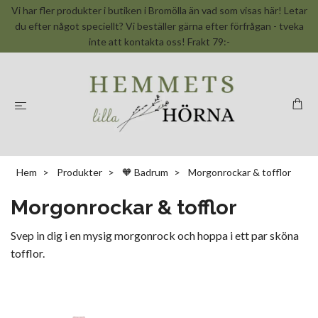
Vi har fler produkter i butiken i Bromölla än vad som visas här! Letar
du efter något speciellt? Vi beställer gärna efter förfrågan - tveka
inte att kontakta oss! Frakt 79:-
Hem
Produkter
🧡 Badrum
Morgonrockar & tofflor
Morgonrockar & tofflor
Svep in dig i en mysig morgonrock och hoppa i ett par sköna
tofflor.