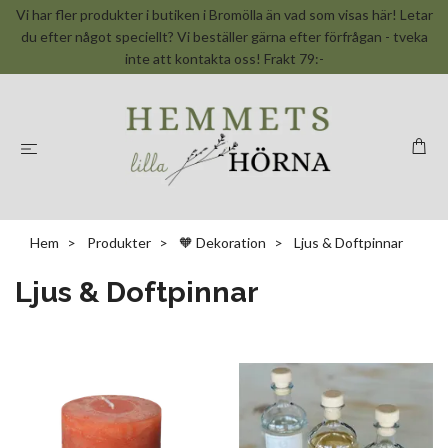
Vi har fler produkter i butiken i Bromölla än vad som visas här! Letar
du efter något speciellt? Vi beställer gärna efter förfrågan - tveka
inte att kontakta oss! Frakt 79:-
Hem
Produkter
🧡 Dekoration
Ljus & Doftpinnar
Ljus & Doftpinnar