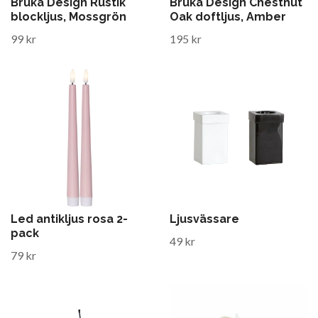
Bruka Design Rustik
Bruka Design Chestnut
blockljus, Mossgrön
Oak doftljus, Amber
99 kr
195 kr
Led antikljus rosa 2-
Ljusvässare
pack
49 kr
79 kr