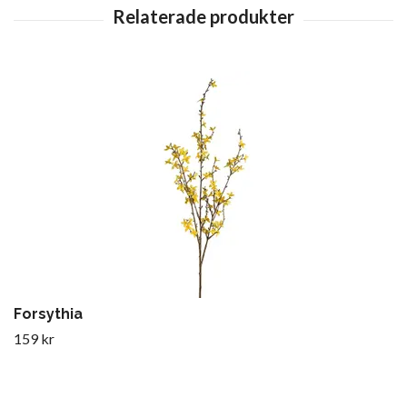
Forsythia
159 kr