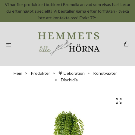
Vi har fler produkter i butiken i Bromölla än vad som visas här! Letar
du efter något speciellt? Vi beställer gärna efter förfrågan - tveka
inte att kontakta oss! Frakt 79:-
Hem
Produkter
🧡 Dekoration
Konstväxter
Dischidia