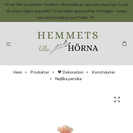
Vi har fler produkter i butiken i Bromölla än vad som visas här! Letar
du efter något speciellt? Vi beställer gärna efter förfrågan - tveka
inte att kontakta oss! Frakt 79:-
Hem
Produkter
🧡 Dekoration
Konstväxter
Nejlika persika