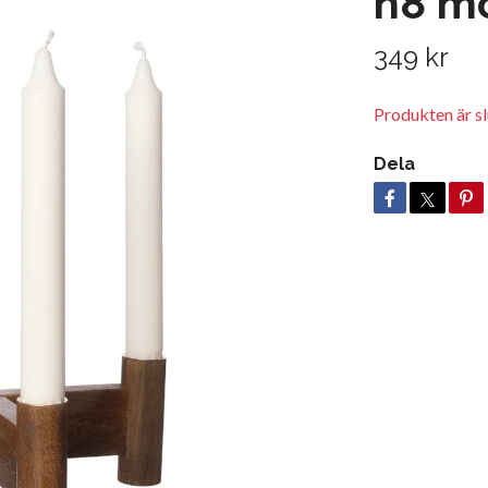
h8 mö
349 kr
Produkten är slu
Dela