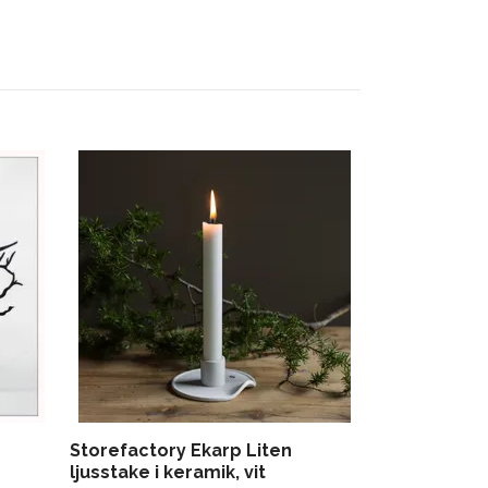
ERNST Ljusst
mörkbrun
229 kr
Storefactory Ekarp Liten
ljusstake i keramik, vit