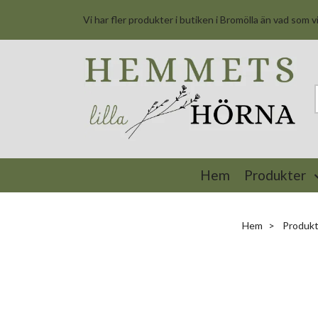
Vi har fler produkter i butiken i Bromölla än vad som v
Hem
Produkter
Hem
Produkt