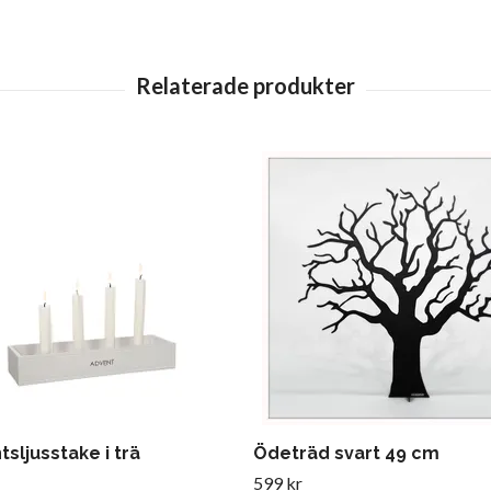
sljusstake i trä
Ödeträd svart 49 cm
599 kr