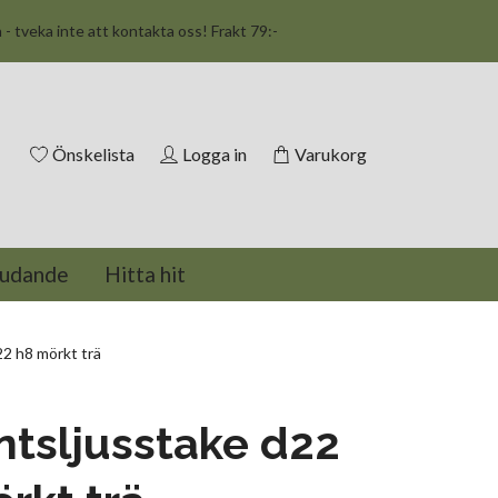
n - tveka inte att kontakta oss! Frakt 79:-
Önskelista
Logga in
Varukorg
judande
Hitta hit
2 h8 mörkt trä
tsljusstake d22