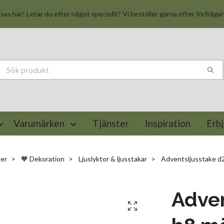
isas här! Letar du efter något speciellt? Vi beställer gärna efter förfråga
Varumärken
Tjänster
Inspiration
Erb
er
🧡 Dekoration
Ljuslyktor & ljusstakar
Adventsljusstake d2
Adven