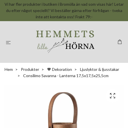
Vi har fler produkter i butiken i Bromölla än vad som visas här! Letar
du efter något speciellt? Vi beställer gärna efter förfrågan - tveka
inte att kontakta oss! Frakt 79:-
Hem
Produkter
🧡 Dekoration
Ljuslyktor & ljusstakar
Consilimo Savanna - Lanterna 17,5x17,5x25,5cm