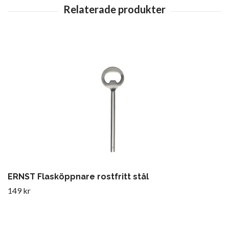
ERNST Flasköppnare rostfritt stål
149 kr