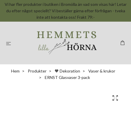
Vi har fler produkter i butiken i Bromölla än vad som visas här! Letar
du efter något speciellt? Vi beställer gärna efter förfrågan - tveka
inte att kontakta oss! Frakt 79:-
Hem
Produkter
🧡 Dekoration
Vaser & krukor
ERNST Glasvaser 3-pack