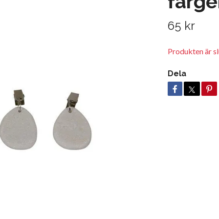
färge
65 kr
Produkten är slu
Dela