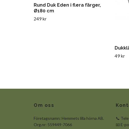
Rund Duk Eden i flera färger,
Ø180 cm
249 kr
Dukkl
49 kr
Om oss
Kont
Företagsnamn: Hemmets lilla hörna AB.
📞 Tel
Org.nr: 559449-7066
📧 E-p