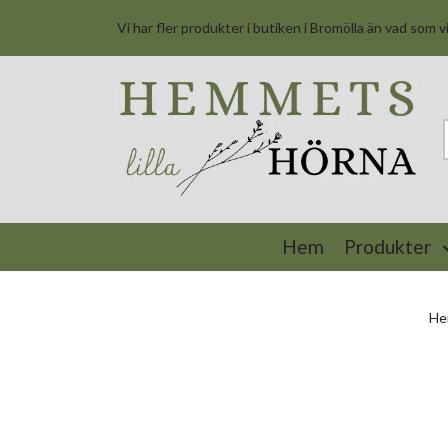
Vi har fler produkter i butiken i Bromölla än vad som v
Hem
Produkter
H