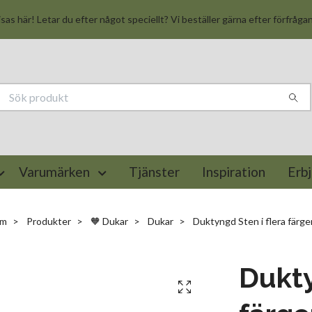
isas här! Letar du efter något speciellt? Vi beställer gärna efter förfråga
Varumärken
Tjänster
Inspiration
Erb
em
Produkter
🧡 Dukar
Dukar
Duktyngd Sten i flera färge
Dukty