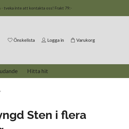
n - tveka inte att kontakta oss! Frakt 79:-
Önskelista
Logga in
Varukorg
judande
Hitta hit
r
ngd Sten i flera