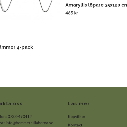
Amaryllis löpare 35x120 c
465 kr
ämmor 4-pack
akta oss
Läs mer
efon: 0733-490412
Köpvillkor
ost:
info@hemmetslillahorna.se
Kontakt