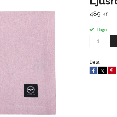
Ljusr
489 kr
I lager
Dela