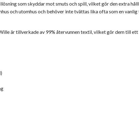
sning som skyddar mot smuts och spill, vilket gör den extra hållb
us och utomhus och behöver inte tvättas lika ofta som en vanli
Wille
är tillverkade av 99% återvunnen textil, vilket gör dem till et
)
ng