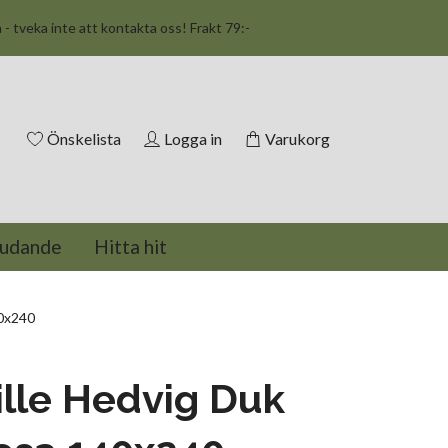
n - tveka inte att kontakta oss! Frakt 79:-
Önskelista
Logga in
Varukorg
judande
Hitta hit
40x240
lle Hedvig Duk