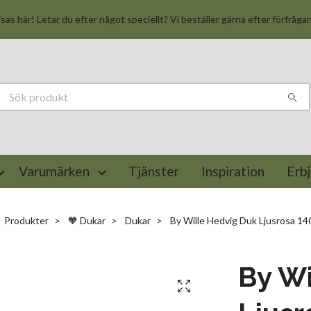
isas här! Letar du efter något speciellt? Vi beställer gärna efter förfråga
Varumärken
Tjänster
Inspiration
Erb
Produkter
🧡 Dukar
Dukar
By Wille Hedvig Duk Ljusrosa 1
By Wi