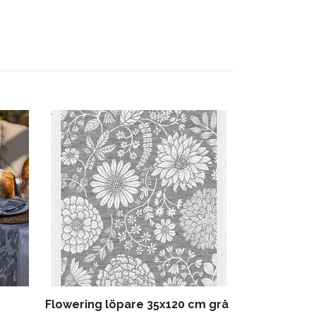
Ekelund Bor
120 cm
510 kr
Flowering löpare 35x120 cm grå