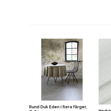
Rund Duk Eden i flera färger,
Hedvi