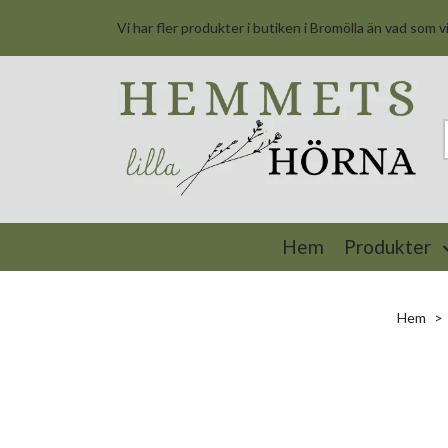
Vi har fler produkter i butiken i Bromölla än vad som v
Hem
Produkter
Hem