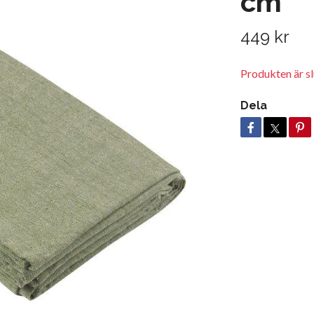
cm
449 kr
Produkten är slu
Dela