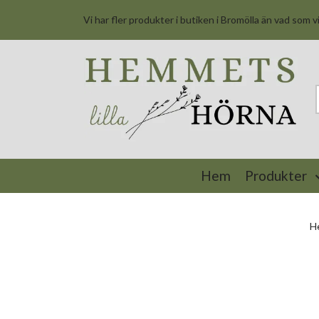
Vi har fler produkter i butiken i Bromölla än vad som v
Hem
Produkter
H