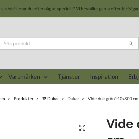
isas här! Letar du efter något speciellt? Vi beställer gärna efter förfråga
Varumärken
Tjänster
Inspiration
Erb
em
Produkter
🧡 Dukar
Dukar
Vide duk grön140x300 cm
Vide