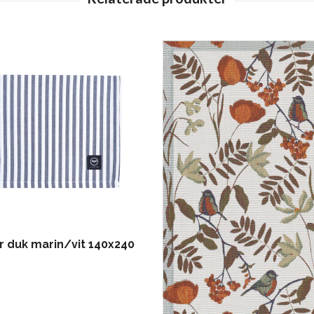
r duk marin/vit 140x240