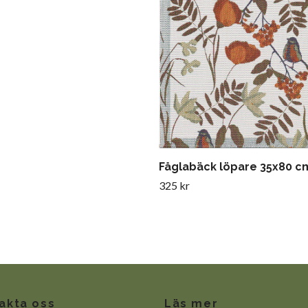
Fåglabäck löpare 35x80 c
325 kr
akta oss
Läs mer