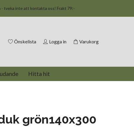
n - tveka inte att kontakta oss! Frakt 79:-
Önskelista
Logga in
Varukorg
judande
Hitta hit
 duk grön140x300