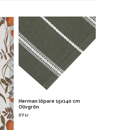
Ines duk rö
349 kr
Herman löpare 15x140 cm
Olivgrön
89 kr