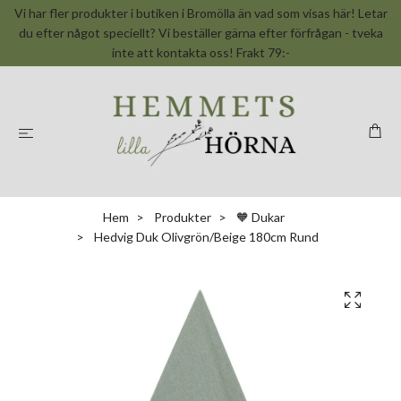
Vi har fler produkter i butiken i Bromölla än vad som visas här! Letar
du efter något speciellt? Vi beställer gärna efter förfrågan - tveka
inte att kontakta oss! Frakt 79:-
Hem
Produkter
🧡 Dukar
Hedvig Duk Olivgrön/Beige 180cm Rund