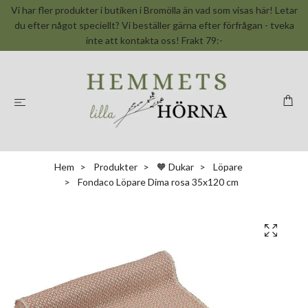
Vi har fler produkter i butiken i Bromölla än vad som visas här! Letar
du efter något speciellt? Vi beställer gärna efter förfrågan - tveka
inte att kontakta oss! Frakt 79:-
Hem
Produkter
🧡 Dukar
Löpare
Fondaco Löpare Dima rosa 35x120 cm