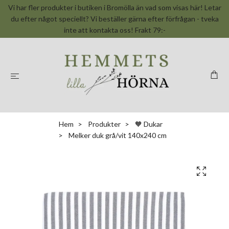
Vi har fler produkter i butiken i Bromölla än vad som visas här! Letar
du efter något speciellt? Vi beställer gärna efter förfrågan - tveka
inte att kontakta oss! Frakt 79:-
Hem
Produkter
🧡 Dukar
Melker duk grå/vit 140x240 cm