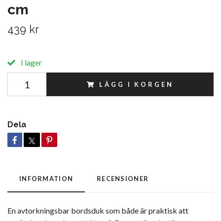
cm
439 kr
I lager
LÄGG I KORGEN
Dela
INFORMATION
RECENSIONER
En avtorkningsbar bordsduk som både är praktisk att