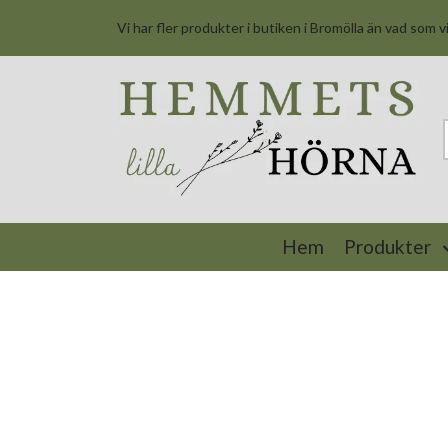
Vi har fler produkter i butiken i Bromölla än vad som v
Hem
Produkter