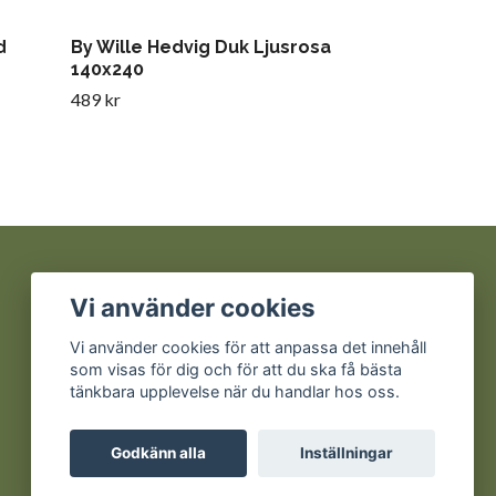
d
By Wille Hedvig Duk Ljusrosa
140x240
489 kr
Sociala medier
Vi använder cookies
Facebook
Vi använder cookies för att anpassa det innehåll
som visas för dig och för att du ska få bästa
Instagram
tänkbara upplevelse när du handlar hos oss.
Godkänn alla
Inställningar