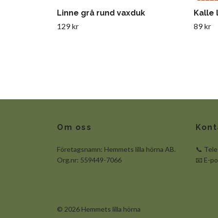
Linne grå rund vaxduk
Kalle
129 kr
89 kr
Om oss
Kont
Företagsnamn: Hemmets lilla hörna AB.
📞 Tel
Org.nr: 559449-7066
📧 E-p
© 2026 Hemmets lilla hörna