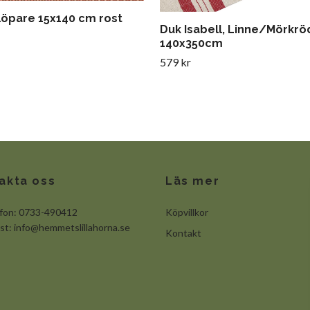
 löpare 15x140 cm rost
Duk Isabell, Linne/Mörkrö
140x350cm
579 kr
akta oss
Läs mer
efon: 0733-490412
Köpvillkor
ost:
info@hemmetslillahorna.se
Kontakt