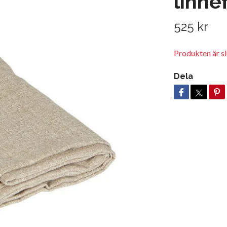
linne
525 kr
Produkten är slu
Dela