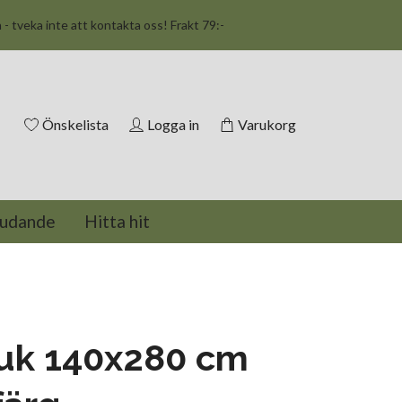
n - tveka inte att kontakta oss! Frakt 79:-
Önskelista
Logga in
Varukorg
judande
Hitta hit
duk 140x280 cm