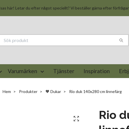
isas här! Letar du efter något speciellt? Vi beställer gärna efter förfråga
Varumärken
Tjänster
Inspiration
Erb
Hem
Produkter
🧡 Dukar
Rio duk 140x280 cm linnefärg
Rio 