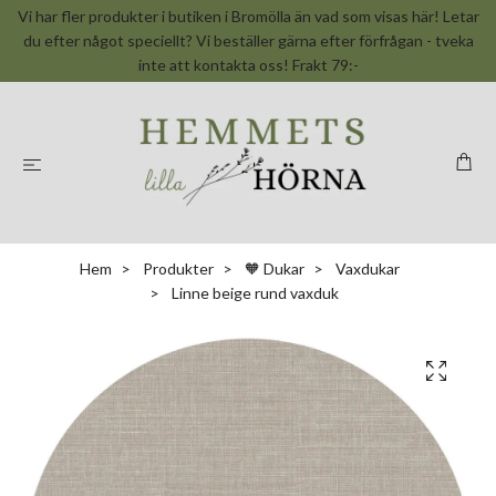
Vi har fler produkter i butiken i Bromölla än vad som visas här! Letar
du efter något speciellt? Vi beställer gärna efter förfrågan - tveka
inte att kontakta oss! Frakt 79:-
Hem
Produkter
🧡 Dukar
Vaxdukar
Linne beige rund vaxduk