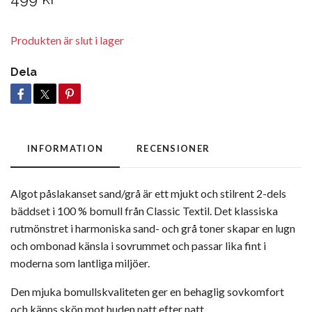
Produkten är slut i lager
Dela
INFORMATION
RECENSIONER
Algot påslakanset sand/grå är ett mjukt och stilrent 2-dels
bäddset i 100 % bomull från Classic Textil. Det klassiska
rutmönstret i harmoniska sand- och grå toner skapar en lugn
och ombonad känsla i sovrummet och passar lika fint i
moderna som lantliga miljöer.
Den mjuka bomullskvaliteten ger en behaglig sovkomfort
och känns skön mot huden natt efter natt.