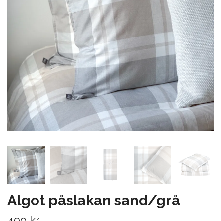
Algot påslakan sand/grå
499 kr