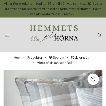
Vi har fler produkter i butiken i Bromölla än vad som visas här! Letar
du efter något speciellt? Vi beställer gärna efter förfrågan - tveka
inte att kontakta oss! Frakt 79:-
Hem
Produkter
🧡 Sovrum
Påslakanset
Algot påslakan sand/grå