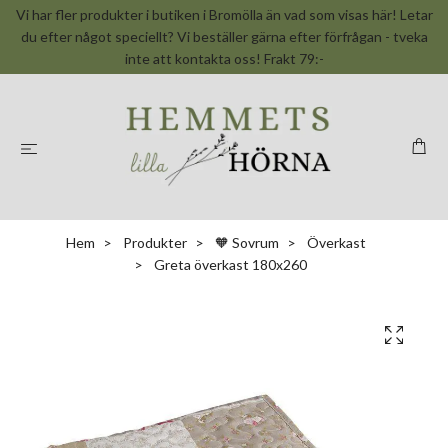
Vi har fler produkter i butiken i Bromölla än vad som visas här! Letar
du efter något speciellt? Vi beställer gärna efter förfrågan - tveka
inte att kontakta oss! Frakt 79:-
Hem
Produkter
🧡 Sovrum
Överkast
Greta överkast 180x260