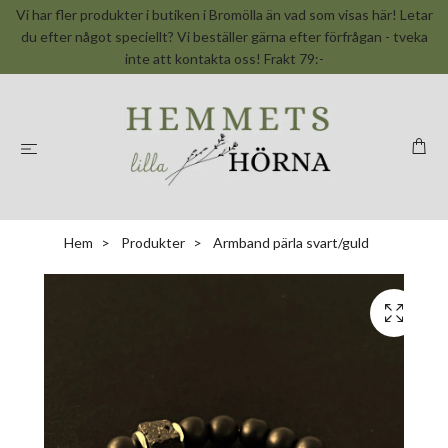
Vi har fler produkter i butiken i Bromölla än vad som visas här! Letar
du efter något speciellt? Vi beställer gärna efter förfrågan - tveka
inte att kontakta oss! Frakt 79:-
Hem
Produkter
Armband pärla svart/guld