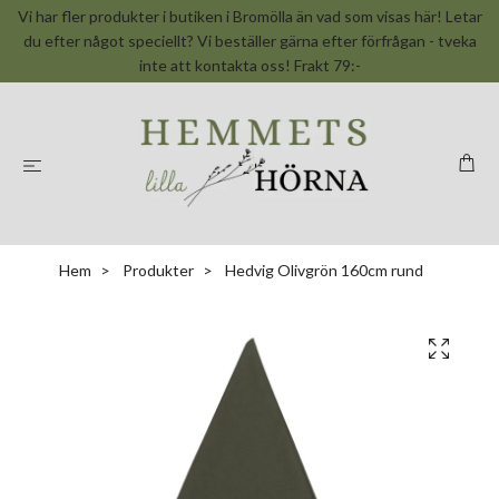
Vi har fler produkter i butiken i Bromölla än vad som visas här! Letar
du efter något speciellt? Vi beställer gärna efter förfrågan - tveka
inte att kontakta oss! Frakt 79:-
Hem
Produkter
Hedvig Olivgrön 160cm rund