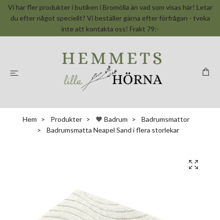
Vi har fler produkter i butiken i Bromölla än vad som visas här! Letar
du efter något speciellt? Vi beställer gärna efter förfrågan - tveka
inte att kontakta oss! Frakt 79:-
Hem
Produkter
🧡 Badrum
Badrumsmattor
Badrumsmatta Neapel Sand i flera storlekar