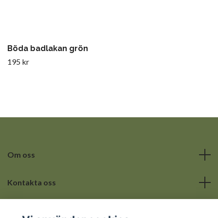
Böda badlakan grön
195 kr
Om oss
Kontakta oss
Läs mer