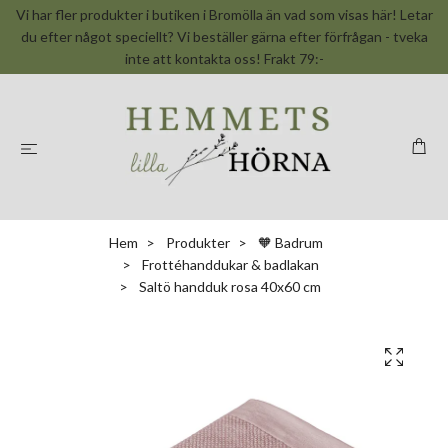
Vi har fler produkter i butiken i Bromölla än vad som visas här! Letar
du efter något speciellt? Vi beställer gärna efter förfrågan - tveka
inte att kontakta oss! Frakt 79:-
Hem
Produkter
🧡 Badrum
Frottéhanddukar & badlakan
Saltö handduk rosa 40x60 cm