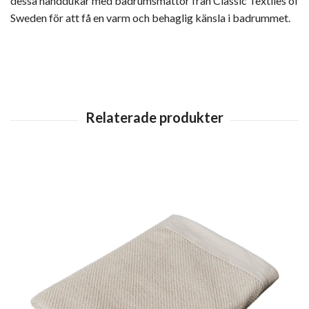
dessa handdukar med badrumsmattor från Classic Textiles of
Sweden för att få en varm och behaglig känsla i badrummet.