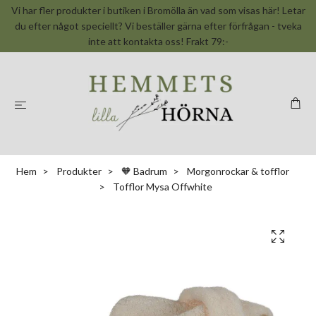
Vi har fler produkter i butiken i Bromölla än vad som visas här! Letar
du efter något speciellt? Vi beställer gärna efter förfrågan - tveka
inte att kontakta oss! Frakt 79:-
Hem
Produkter
🧡 Badrum
Morgonrockar & tofflor
Tofflor Mysa Offwhite