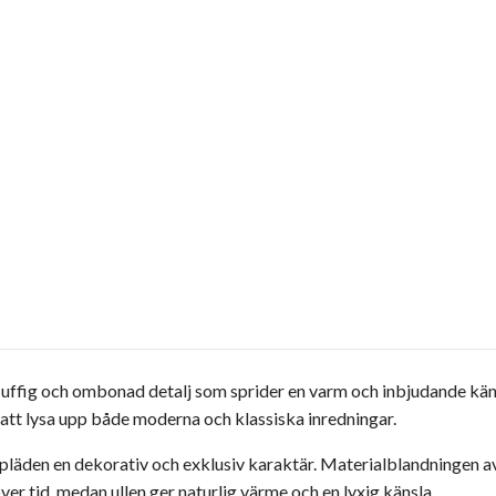
luffig och ombonad detalj som sprider en varm och inbjudande käns
 att lysa upp både moderna och klassiska inredningar.
pläden en dekorativ och exklusiv karaktär. Materialblandningen av
över tid, medan ullen ger naturlig värme och en lyxig känsla.