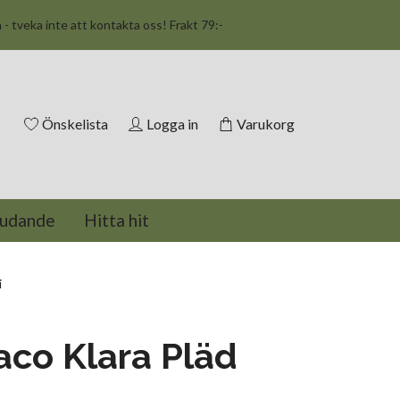
n - tveka inte att kontakta oss! Frakt 79:-
Önskelista
Logga in
Varukorg
judande
Hitta hit
i
co Klara Pläd