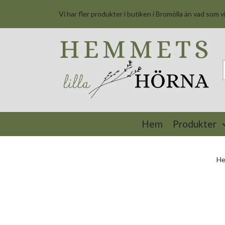
Vi har fler produkter i butiken i Bromölla än vad som v
Hem
Produkter
H