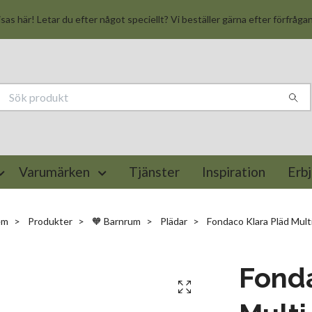
isas här! Letar du efter något speciellt? Vi beställer gärna efter förfråga
Varumärken
Tjänster
Inspiration
Erb
em
Produkter
🧡 Barnrum
Plädar
Fondaco Klara Pläd Mult
Fonda