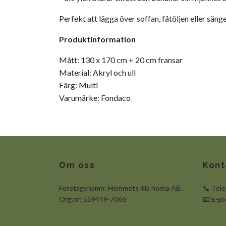
Perfekt att lägga över soffan, fåtöljen eller sänge
Produktinformation
Mått: 130 x 170 cm + 20 cm fransar
Material: Akryl och ull
Färg: Multi
Varumärke: Fondaco
Om oss
Kont
Företagsnamn: Hemmets lilla hörna AB.
📞 Tel
Org.nr: 559449-7066
📧 E-p