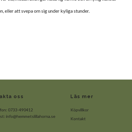
n, eller att svepa om sig under kyliga stunder.
akta oss
Läs mer
efon: 0733-490412
Köpvillkor
ost:
info@hemmetslillahorna.se
Kontakt