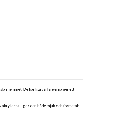
la i hemmet. De härliga vårfärgerna ger ett
 akryl och ull gör den både mjuk och formstabil