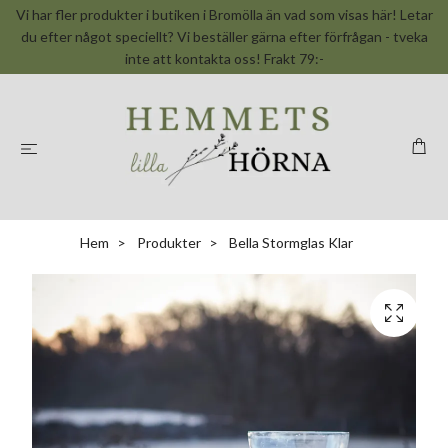
Vi har fler produkter i butiken i Bromölla än vad som visas här! Letar
du efter något speciellt? Vi beställer gärna efter förfrågan - tveka
inte att kontakta oss! Frakt 79:-
Hem
Produkter
Bella Stormglas Klar