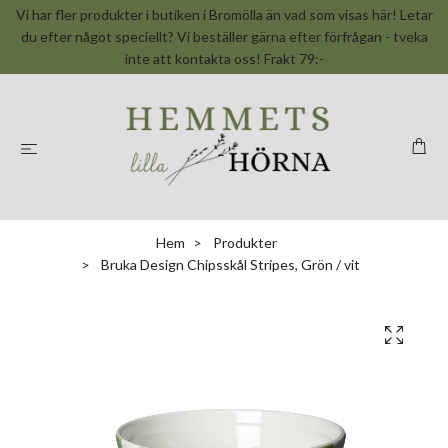
Vi har fler produkter i butiken i Bromölla än vad som visas här! Letar
du efter något speciellt? Vi beställer gärna efter förfrågan - tveka
inte att kontakta oss! Frakt 79:-
Hem
Produkter
Bruka Design Chipsskål Stripes, Grön / vit