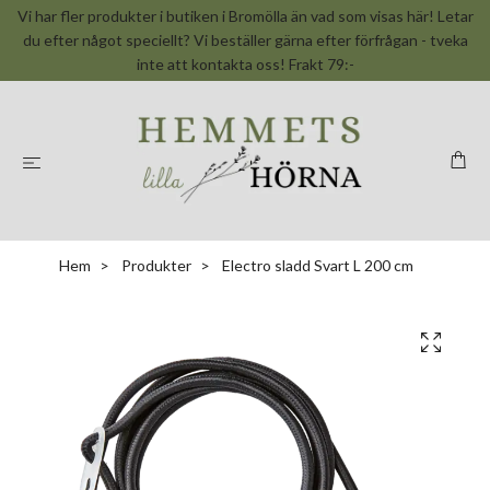
Vi har fler produkter i butiken i Bromölla än vad som visas här! Letar
du efter något speciellt? Vi beställer gärna efter förfrågan - tveka
inte att kontakta oss! Frakt 79:-
Hem
Produkter
Electro sladd Svart L 200 cm