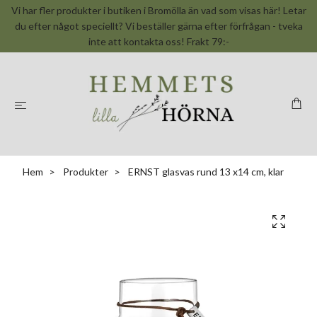
Vi har fler produkter i butiken i Bromölla än vad som visas här! Letar
du efter något speciellt? Vi beställer gärna efter förfrågan - tveka
inte att kontakta oss! Frakt 79:-
Hem
Produkter
ERNST glasvas rund 13 x14 cm, klar