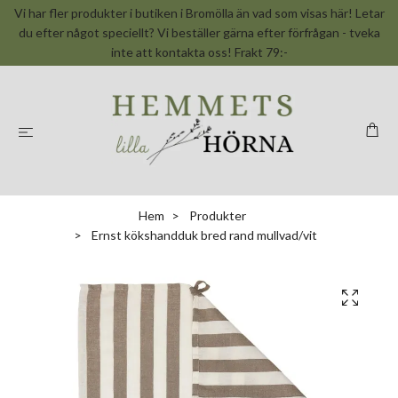
Vi har fler produkter i butiken i Bromölla än vad som visas här! Letar
du efter något speciellt? Vi beställer gärna efter förfrågan - tveka
inte att kontakta oss! Frakt 79:-
Hem
Produkter
Ernst kökshandduk bred rand mullvad/vit