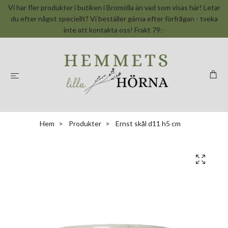
Vi har fler produkter i butiken i Bromölla än vad som visas här! Letar
du efter något speciellt? Vi beställer gärna efter förfrågan - tveka
inte att kontakta oss! Frakt 79:-
Hem
Produkter
Ernst skål d11 h5 cm