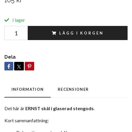
105 kr
I lager
LÄGG I KORGEN
Dela
INFORMATION
RECENSIONER
Det här är
ERNST skål i glaserad stengods
.
Kort sammanfattning: