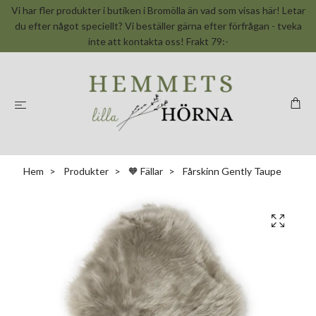
Vi har fler produkter i butiken i Bromölla än vad som visas här! Letar
du efter något speciellt? Vi beställer gärna efter förfrågan - tveka
inte att kontakta oss! Frakt 79:-
Hem
Produkter
🧡 Fällar
Fårskinn Gently Taupe