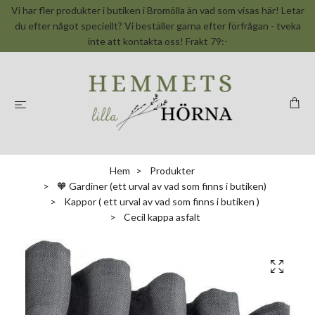
Vi har fler produkter i butiken i Bromölla än vad som visas här! Letar
du efter något speciellt? Vi beställer gärna efter förfrågan - tveka
inte att kontakta oss! Frakt 79:-
Hem
Produkter
🧡 Gardiner (ett urval av vad som finns i butiken)
Kappor ( ett urval av vad som finns i butiken )
Cecil kappa asfalt