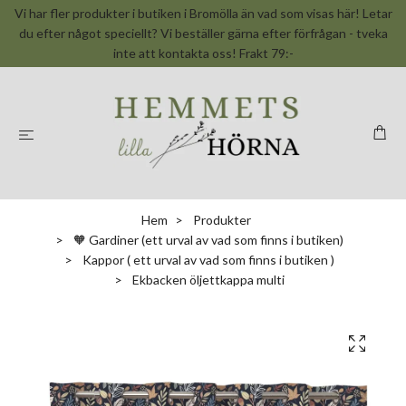
Vi har fler produkter i butiken i Bromölla än vad som visas här! Letar
du efter något speciellt? Vi beställer gärna efter förfrågan - tveka
inte att kontakta oss! Frakt 79:-
Hem
Produkter
🧡 Gardiner (ett urval av vad som finns i butiken)
Kappor ( ett urval av vad som finns i butiken )
Ekbacken öljettkappa multi