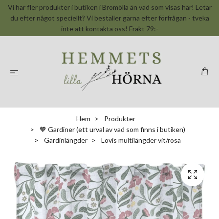
Vi har fler produkter i butiken i Bromölla än vad som visas här! Letar
du efter något speciellt? Vi beställer gärna efter förfrågan - tveka
inte att kontakta oss! Frakt 79:-
Hem
Produkter
🧡 Gardiner (ett urval av vad som finns i butiken)
Gardinlängder
Lovis multilängder vit/rosa