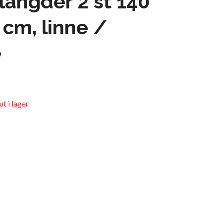
tlängder 2 st 140
 cm, linne /
e
t i lager