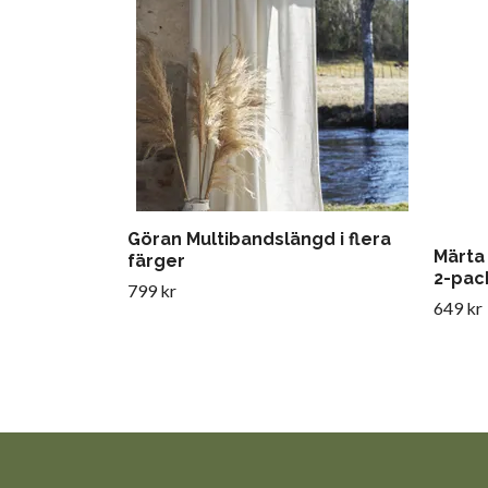
Göran Multibandslängd i flera
Märta
färger
2-pac
799 kr
649 kr