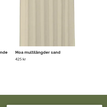
599 kr
ande
Moa multilängder sand
425 kr