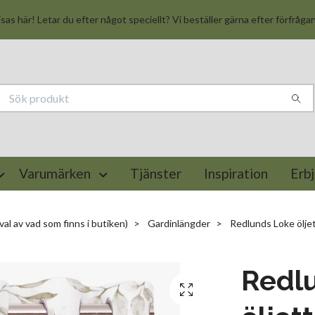
isas här! Letar du efter något speciellt? Vi beställer gärna efter förfråga
Varumärken
Tjänster
Inspiration
Erb
val av vad som finns i butiken)
Gardinlängder
Redlunds Loke öljet
Redl