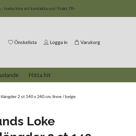
n - tveka inte att kontakta oss! Frakt 79:-
Önskelista
Logga in
Varukorg
judande
Hitta hit
tlängder 2 st 140 x 240 cm, linne / beige
unds Loke