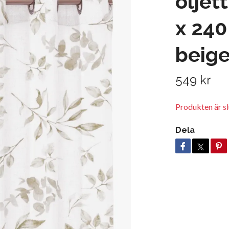
öljet
x 240
beig
549 kr
Produkten är slu
Dela