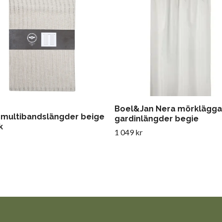
Boel&Jan Nera mörklägg
 multibandslängder beige
gardinlängder begie
k
1 049 kr