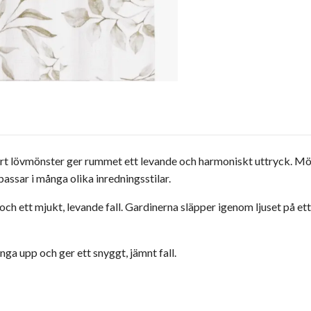
rt lövmönster ger rummet ett levande och harmoniskt uttryck. Möns
assar i många olika inredningsstilar.
och ett mjukt, levande fall. Gardinerna släpper igenom ljuset på ett 
ga upp och ger ett snyggt, jämnt fall.