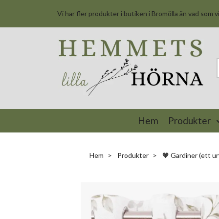
Vi har fler produkter i butiken i Bromölla än vad som v
Hem
Produkter
Hem
Produkter
🧡 Gardiner (ett ur