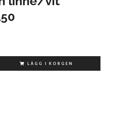
n linne/vit
150
LÄGG I KORGEN