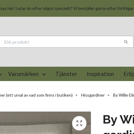
isas här! Letar du efter något speciellt? Vi beställer gärna efter förfråga
Varumärken
Tjänster
Inspiration
Erb
er (ett urval av vad som finns i butiken)
Hissgardiner
By Wille Eli
By Wi