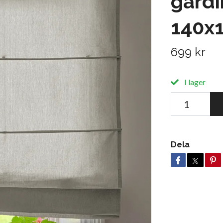
gardi
140x
699 kr
I lager
Dela