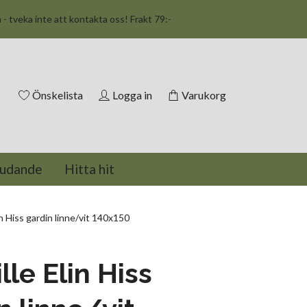
n - tveka inte att kontakta oss! Frakt 79:-
Önskelista
Logga in
Varukorg
judande
Hitta hit
n Hiss gardin linne/vit 140x150
lle Elin Hiss