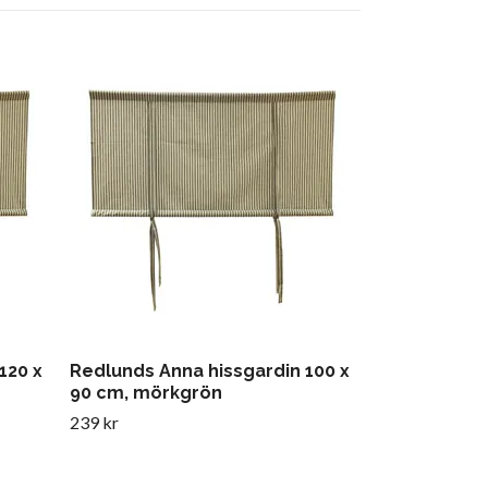
Redlunds Ann
90 cm, mörk
289 kr
120 x
Redlunds Anna hissgardin 100 x
90 cm, mörkgrön
239 kr