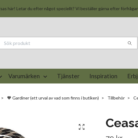
isas här! Letar du efter något speciellt? Vi beställer gärna efter förfråga
Varumärken
Tjänster
Inspiration
Erb
🧡 Gardiner (ett urval av vad som finns i butiken)
Tillbehör
Cea
Ceasa