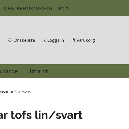
n - tveka inte att kontakta oss! Frakt 79:-
Önskelista
Logga in
Varukorg
judande
Hitta hit
sar tofs lin/svart
r tofs lin/svart