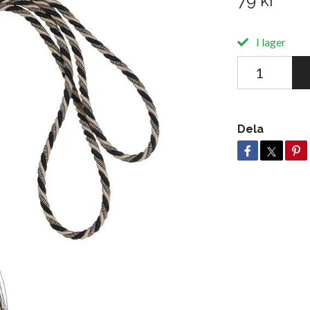
79 kr
I lager
Dela