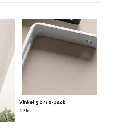
Öljetter 10 s
165 kr
Vinkel 5 cm 2-pack
49 kr