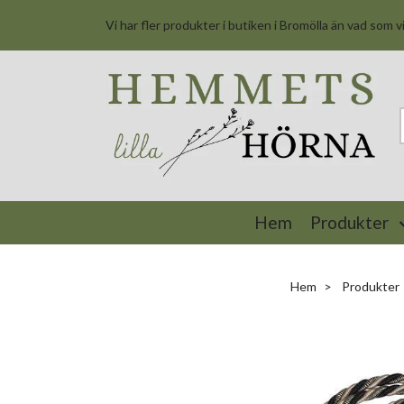
Vi har fler produkter i butiken i Bromölla än vad som v
Hem
Produkter
Hem
Produkter