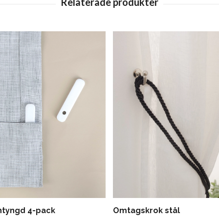
Omtagskrok stål
ntyngd 4-pack