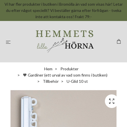
Vi har fler produkter i butiken i Bromölla än vad som visas här! Letar
du efter något speciellt? Vi beställer gärna efter förfrågan - tveka
inte att kontakta oss! Frakt 79:-
Hem
Produkter
🧡 Gardiner (ett urval av vad som finns i butiken)
Tillbehör
U-Glid 10 st