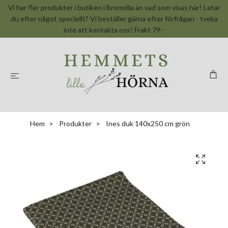
Vi har fler produkter i butiken i Bromölla än vad som visas här! Letar
du efter något speciellt? Vi beställer gärna efter förfrågan - tveka
inte att kontakta oss! Frakt 79:-
Hem
Produkter
Ines duk 140x250 cm grön