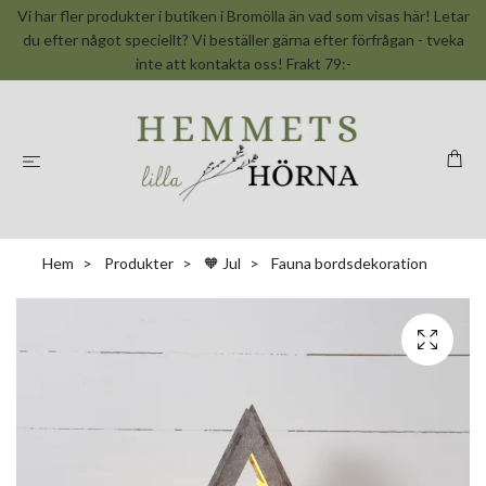
Vi har fler produkter i butiken i Bromölla än vad som visas här! Letar
du efter något speciellt? Vi beställer gärna efter förfrågan - tveka
inte att kontakta oss! Frakt 79:-
Hem
Produkter
🧡 Jul
Fauna bordsdekoration