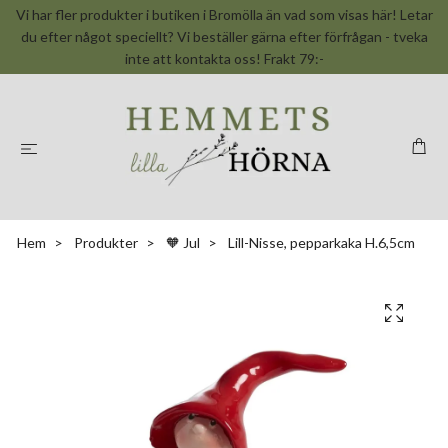
Vi har fler produkter i butiken i Bromölla än vad som visas här! Letar
du efter något speciellt? Vi beställer gärna efter förfrågan - tveka
inte att kontakta oss! Frakt 79:-
Hem
Produkter
🧡 Jul
Lill-Nisse, pepparkaka H.6,5cm