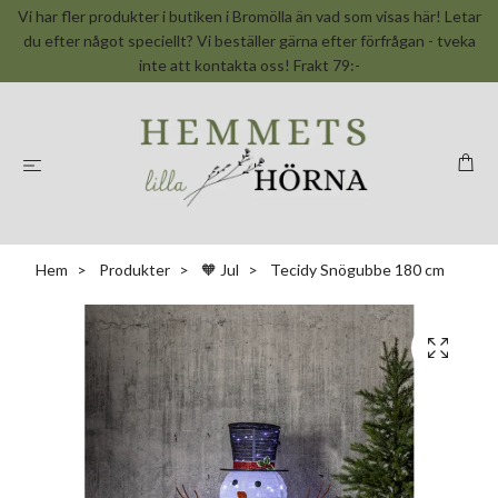
Vi har fler produkter i butiken i Bromölla än vad som visas här! Letar
du efter något speciellt? Vi beställer gärna efter förfrågan - tveka
inte att kontakta oss! Frakt 79:-
Hem
Produkter
🧡 Jul
Tecidy Snögubbe 180 cm