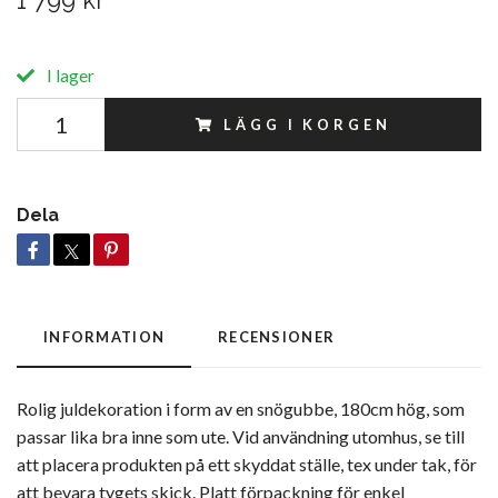
1 799 kr
I lager
LÄGG I KORGEN
Dela
INFORMATION
RECENSIONER
Rolig juldekoration i form av en snögubbe, 180cm hög, som
passar lika bra inne som ute. Vid användning utomhus, se till
att placera produkten på ett skyddat ställe, tex under tak, för
att bevara tygets skick. Platt förpackning för enkel