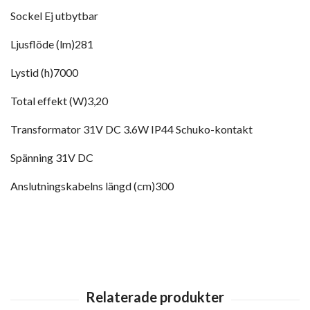
Sockel
Ej utbytbar
Ljusflöde (lm)
281
Lystid (h)
7000
Total effekt (W)
3,20
Transformator
31V DC 3.6W IP44 Schuko-kontakt
Spänning
31V DC
Anslutningskabelns längd (cm)
300