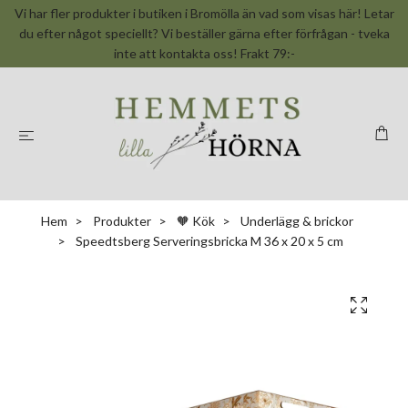
Vi har fler produkter i butiken i Bromölla än vad som visas här! Letar
du efter något speciellt? Vi beställer gärna efter förfrågan - tveka
inte att kontakta oss! Frakt 79:-
Hem
Produkter
🧡 Kök
Underlägg & brickor
Speedtsberg Serveringsbricka M 36 x 20 x 5 cm