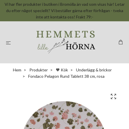
Vi har fler produkter i butiken i Bromölla än vad som visas här! Letar
du efter något speciellt? Vi beställer gärna efter förfrågan - tveka
inte att kontakta oss! Frakt 79:-
Hem
Produkter
🧡 Kök
Underlägg & brickor
Fondaco Pelagon Rund Tablett 38 cm, rosa