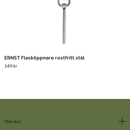
ERNST Flasköppnare rostfritt stål
149 kr
Om oss