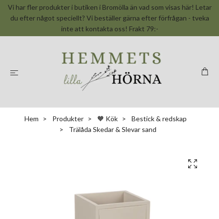
Vi har fler produkter i butiken i Bromölla än vad som visas här! Letar
du efter något speciellt? Vi beställer gärna efter förfrågan - tveka
inte att kontakta oss! Frakt 79:-
Hem
Produkter
🧡 Kök
Bestick & redskap
Trälåda Skedar & Slevar sand