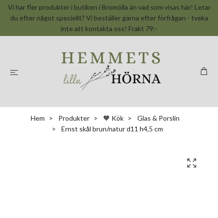
Vi har fler produkter i butiken i Bromölla än vad som visas här! Letar
du efter något speciellt? Vi beställer gärna efter förfrågan - tveka
inte att kontakta oss! Frakt 79:-
Hem
Produkter
🧡 Kök
Glas & Porslin
Ernst skål brun/natur d11 h4,5 cm