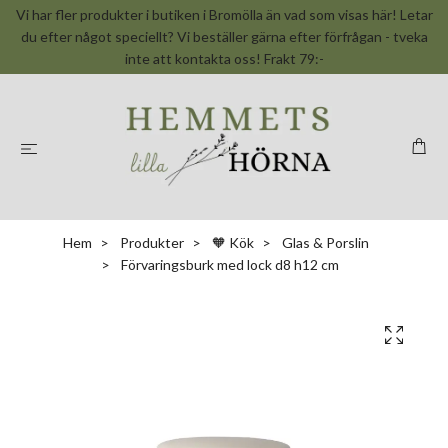
Vi har fler produkter i butiken i Bromölla än vad som visas här! Letar
du efter något speciellt? Vi beställer gärna efter förfrågan - tveka
inte att kontakta oss! Frakt 79:-
Hem
Produkter
🧡 Kök
Glas & Porslin
Förvaringsburk med lock d8 h12 cm