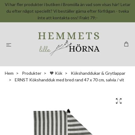
Vi har fler produkter i butiken i Bromölla än vad som visas här! Letar
du efter något speciellt? Vi beställer gärna efter förfrågan - tveka
inte att kontakta oss! Frakt 79:-
Hem
Produkter
🧡 Kök
Kökshanddukar & Grytlappar
ERNST Kökshandduk med bred rand 47 x 70 cm, salvia / vit