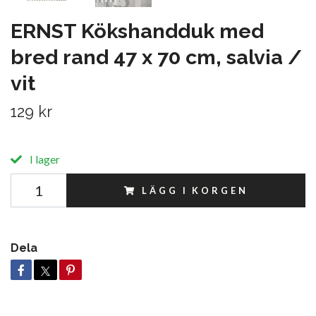
ERNST Kökshandduk med
bred rand 47 x 70 cm, salvia /
vit
129 kr
I lager
LÄGG I KORGEN
Dela