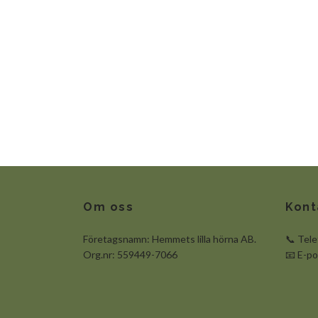
Om oss
Kont
Företagsnamn: Hemmets lilla hörna AB.
📞 Tel
Org.nr: 559449-7066
📧 E-p