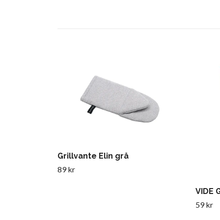
Grillvante Elin grå
89 kr
VIDE 
59 kr