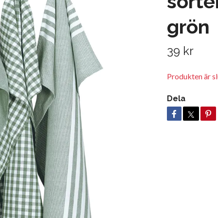
sorte
grön
39 kr
Produkten är slu
Dela