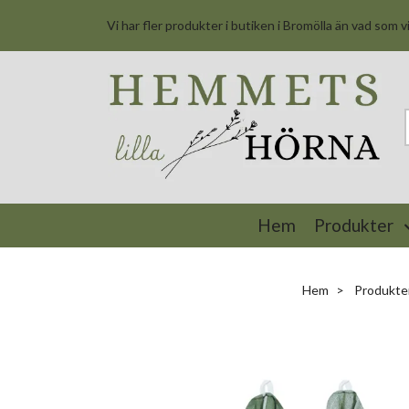
Vi har fler produkter i butiken i Bromölla än vad som v
Hem
Produkter
Hem
Produkte