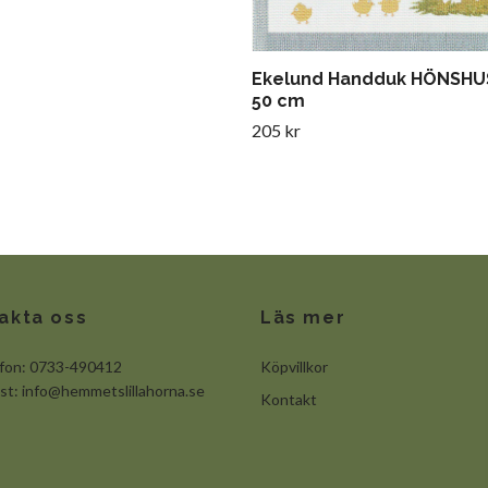
Ekelund Handduk HÖNSHUS
50 cm
205 kr
akta oss
Läs mer
efon: 0733-490412
Köpvillkor
ost:
info@hemmetslillahorna.se
Kontakt