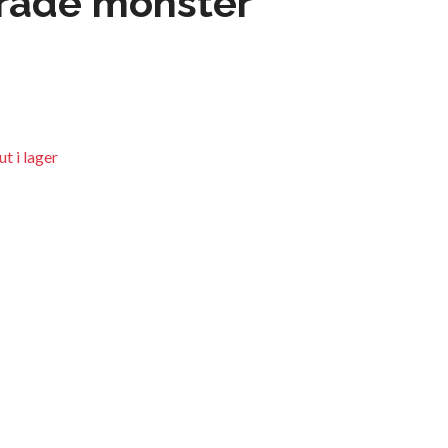
rade mönster
t i lager