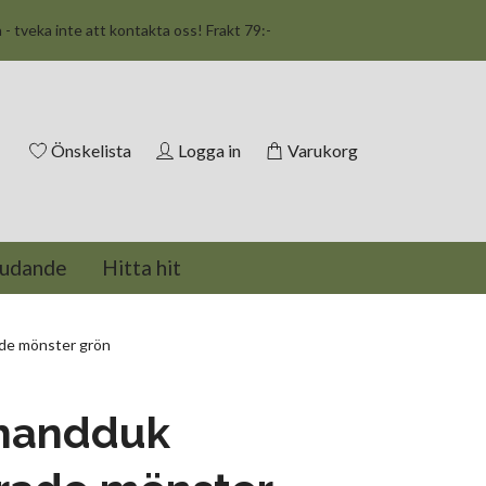
n - tveka inte att kontakta oss! Frakt 79:-
Önskelista
Logga in
Varukorg
judande
Hitta hit
de mönster grön
handduk