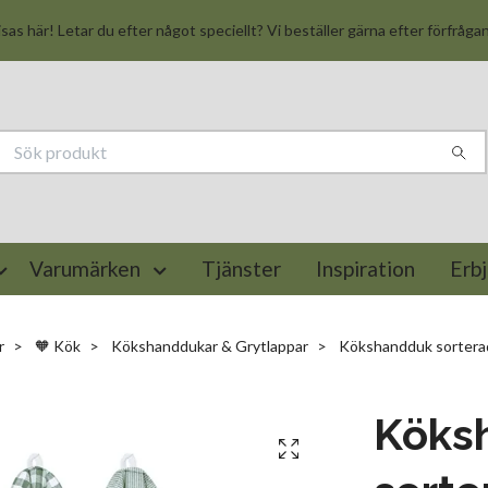
isas här! Letar du efter något speciellt? Vi beställer gärna efter förfråga
Varumärken
Tjänster
Inspiration
Erb
r
🧡 Kök
Kökshanddukar & Grytlappar
Kökshandduk sortera
Köks