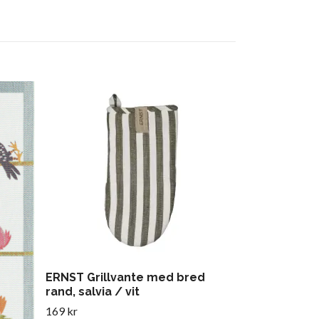
Midsommard
kökshanddu
179 kr
ERNST Grillvante med bred
rand, salvia / vit
169 kr